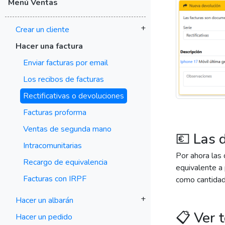
Menú Ventas
+
Crear un cliente
Hacer una factura
Enviar facturas por email
Los recibos de facturas
Rectificativas o devoluciones
Facturas proforma
Ventas de segunda mano
💶 Las 
Intracomunitarias
Por ahora las 
Recargo de equivalencia
equivalente a 
Facturas con IRPF
como cantidad
+
Hacer un albarán
📋 Ver t
Hacer un pedido