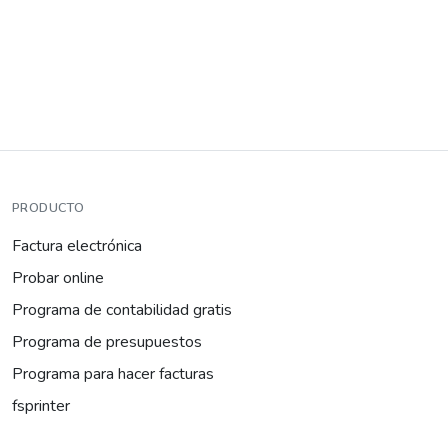
PRODUCTO
Factura electrónica
Probar online
Programa de contabilidad gratis
Programa de presupuestos
Programa para hacer facturas
fsprinter