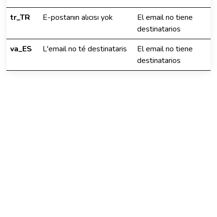
tr_TR
E-postanın alıcısı yok
El email no tiene
destinatarios
va_ES
L'email no té destinataris
El email no tiene
destinatarios