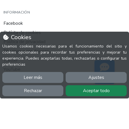
INFORMACIÓN
Facebook
Polícita de cookies
Cookies
Política de privacidad
Usamos cookies necesarias para el funcionamiento del sitio y
Términos y condiciones
cookies opcionales para recordar tus preferencias y mejorar tu
experiencia. Puedes aceptarlas todas, rechazarlas o configurar tus
Twitter
preferencias
YouTube
Leer más
Ajustes
Soporte
Rechazar
Aceptar todo
MÁS
FactuCon
Normativa de facturación
Programa de Partners