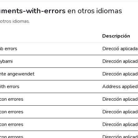
uments-with-errors
en otros idiomas
otros idiomas.
Descripción
b errors
Direcció aplicad
hybami
Dirección aplica
ente angewendet
Dirección aplica
th errors
Address applied
con errores
Dirección aplica
con errores
Dirección aplica
con errores
Dirección aplica
con errores
Dirección aplica