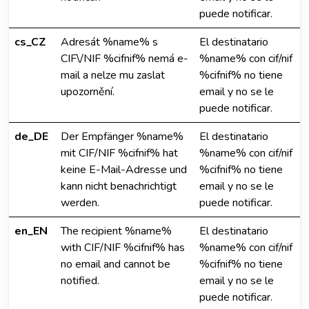
puede notificar.
cs_CZ
Adresát %name% s
El destinatario
CIF\/NIF %cifnif% nemá e-
%name% con cif/nif
mail a nelze mu zaslat
%cifnif% no tiene
upozornění.
email y no se le
puede notificar.
de_DE
Der Empfänger %name%
El destinatario
mit CIF/NIF %cifnif% hat
%name% con cif/nif
keine E-Mail-Adresse und
%cifnif% no tiene
kann nicht benachrichtigt
email y no se le
werden.
puede notificar.
en_EN
The recipient %name%
El destinatario
with CIF/NIF %cifnif% has
%name% con cif/nif
no email and cannot be
%cifnif% no tiene
notified.
email y no se le
puede notificar.