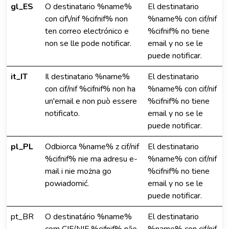
gl_ES
O destinatario %name%
El destinatario
con cif\/nif %cifnif% non
%name% con cif/nif
ten correo electrónico e
%cifnif% no tiene
non se lle pode notificar.
email y no se le
puede notificar.
it_IT
Il destinatario %name%
El destinatario
con cif/nif %cifnif% non ha
%name% con cif/nif
un'email e non può essere
%cifnif% no tiene
notificato.
email y no se le
puede notificar.
pl_PL
Odbiorca %name% z cif/nif
El destinatario
%cifnif% nie ma adresu e-
%name% con cif/nif
mail i nie można go
%cifnif% no tiene
powiadomić.
email y no se le
puede notificar.
pt_BR
O destinatário %name%
El destinatario