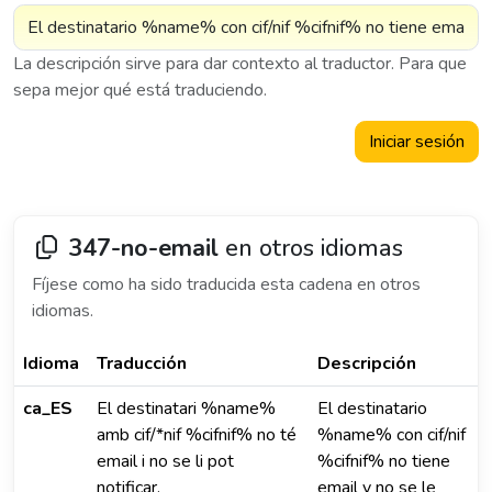
La descripción sirve para dar contexto al traductor. Para que
sepa mejor qué está traduciendo.
Iniciar sesión
347-no-email
en otros idiomas
Fíjese como ha sido traducida esta cadena en otros
idiomas.
Idioma
Traducción
Descripción
ca_ES
El destinatari %name%
El destinatario
amb cif/*nif %cifnif% no té
%name% con cif/nif
email i no se li pot
%cifnif% no tiene
notificar.
email y no se le