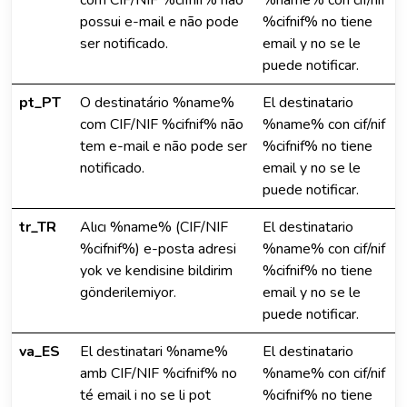
com CIF/NIF %cifnif% não
%name% con cif/nif
possui e-mail e não pode
%cifnif% no tiene
ser notificado.
email y no se le
puede notificar.
pt_PT
O destinatário %name%
El destinatario
com CIF/NIF %cifnif% não
%name% con cif/nif
tem e-mail e não pode ser
%cifnif% no tiene
notificado.
email y no se le
puede notificar.
tr_TR
Alıcı %name% (CIF/NIF
El destinatario
%cifnif%) e-posta adresi
%name% con cif/nif
yok ve kendisine bildirim
%cifnif% no tiene
gönderilemiyor.
email y no se le
puede notificar.
va_ES
El destinatari %name%
El destinatario
amb CIF/NIF %cifnif% no
%name% con cif/nif
té email i no se li pot
%cifnif% no tiene