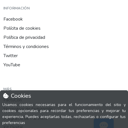
INFORMACIÓN
Facebook
Polícita de cookies
Política de privacidad
Términos y condiciones
Twitter
YouTube
MÁS
Cookies
FactuCon
Usamos cookies necesarias para el funcionamiento del sitio y
Normativa de facturación
cookies opcionales para recordar tus preferencias y mejorar tu
experiencia. Puedes aceptarlas todas, rechazarlas o configurar tus
Programa de Partners
preferencias
Kit Digital