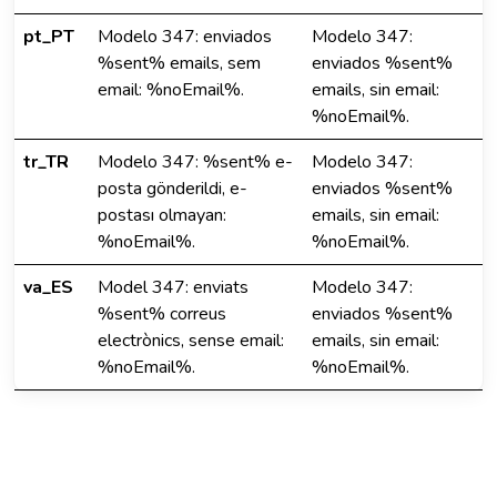
pt_PT
Modelo 347: enviados
Modelo 347:
%sent% emails, sem
enviados %sent%
email: %noEmail%.
emails, sin email:
%noEmail%.
tr_TR
Modelo 347: %sent% e-
Modelo 347:
posta gönderildi, e-
enviados %sent%
postası olmayan:
emails, sin email:
%noEmail%.
%noEmail%.
va_ES
Model 347: enviats
Modelo 347:
%sent% correus
enviados %sent%
electrònics, sense email:
emails, sin email:
%noEmail%.
%noEmail%.