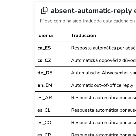
absent-automatic-reply
e
Fíjese como ha sido traducida esta cadena en 
Idioma
Traducción
ca_ES
Resposta automàtica per absè
cs_CZ
Automatická odpověď z důvod
de_DE
Automatische Abwesenheitsa
en_EN
Automatic out-of-office reply
es_AR
Respuesta automática por aus
es_CL
Respuesta automática por aus
es_CO
Respuesta automática por aus
es_CR
Respuesta automática por aus