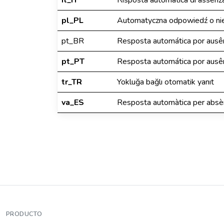
it_IT
Risposta automatica di assenz
pl_PL
Automatyczna odpowiedź o ni
pt_BR
Resposta automática por ausê
pt_PT
Resposta automática por ausê
tr_TR
Yokluğa bağlı otomatik yanıt
va_ES
Resposta automàtica per absè
PRODUCTO