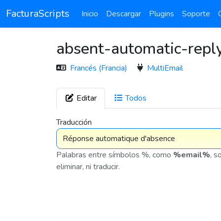
FacturaScripts
Inicio
Descargar
Plugins
Soporte
absent-automatic-repl
Francés (Francia)
MultiEmail
Editar
Todos
7 575
Traducción
Palabras entre símbolos %, como
%email%
, s
eliminar, ni traducir.