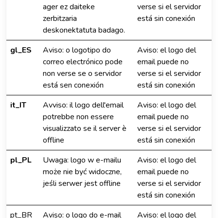
ager ez daiteke
verse si el servidor
zerbitzaria
está sin conexión
deskonektatuta badago.
gl_ES
Aviso: o logotipo do
Aviso: el logo del
correo electrónico pode
email puede no
non verse se o servidor
verse si el servidor
está sen conexión
está sin conexión
it_IT
Avviso: il logo dell'email
Aviso: el logo del
potrebbe non essere
email puede no
visualizzato se il server è
verse si el servidor
offline
está sin conexión
pl_PL
Uwaga: logo w e-mailu
Aviso: el logo del
może nie być widoczne,
email puede no
jeśli serwer jest offline
verse si el servidor
está sin conexión
pt_BR
Aviso: o logo do e-mail
Aviso: el logo del