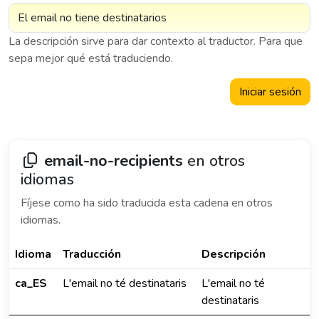
La descripción sirve para dar contexto al traductor. Para que
sepa mejor qué está traduciendo.
Iniciar sesión
email-no-recipients
en otros
idiomas
Fíjese como ha sido traducida esta cadena en otros
idiomas.
Idioma
Traducción
Descripción
ca_ES
L'email no té destinataris
L'email no té
destinataris