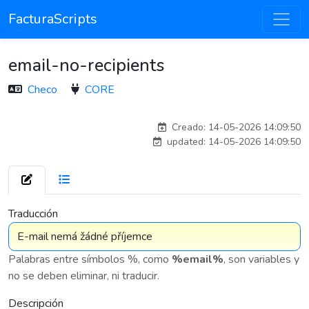
FacturaScripts
email-no-recipients
Checo
CORE
adelantia_8n
Creado: 14-05-2026 14:09:50
updated: 14-05-2026 14:09:50
7 575
Traducción
Palabras entre símbolos %, como
%email%
, son variables y
no se deben eliminar, ni traducir.
Descripción