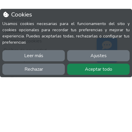
Cookies
INFORMACIÓN
Usamos cookies necesarias para el funcionamiento del sitio y
cookies opcionales para recordar tus preferencias y mejorar tu
Facebook
experiencia. Puedes aceptarlas todas, rechazarlas o configurar tus
Polícita de cookies
preferencias
Política de privacidad
Leer más
Ajustes
Soporte
Términos y condiciones
Twitter
Rechazar
Aceptar todo
YouTube
MÁS
FactuCon
Normativa de facturación