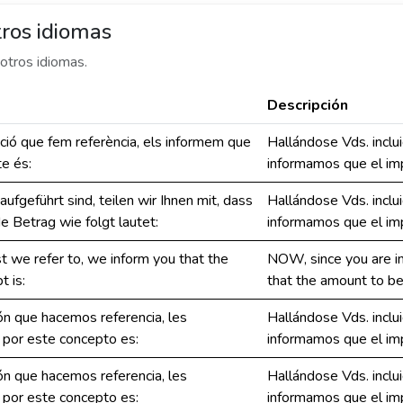
ros idiomas
otros idiomas.
Descripción
ació que fem referència, els informem que
Hallándose Vds. inclui
te és:
informamos que el imp
ufgeführt sind, teilen wir Ihnen mit, dass
Hallándose Vds. inclui
e Betrag wie folgt lautet:
informamos que el imp
st we refer to, we inform you that the
NOW, since you are inc
t is:
that the amount to be 
ión que hacemos referencia, les
Hallándose Vds. inclui
 por este concepto es:
informamos que el imp
ión que hacemos referencia, les
Hallándose Vds. inclui
 por este concepto es:
informamos que el imp