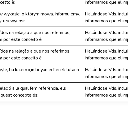
cetto è:
informamos que el imp
 wykazie, o którym mowa, informujemy,
Hallándose Vds. inclui
ytułu wynosi:
informamos que el imp
ídos na relação a que nos referimos,
Hallándose Vds. inclui
 por este conceito é:
informamos que el imp
ídos na relação a que nos referimos,
Hallándose Vds. inclui
 por este conceito é:
informamos que el imp
yle, bu kalem için beyan edilecek tutarın
Hallándose Vds. inclui
informamos que el imp
lació a la qual fem referència, els
Hallándose Vds. inclui
 aquest concepte és:
informamos que el imp