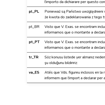
l'importo da dichiarare per questo con
pl_PL
Ponieważ są Państwo uwzględnieni w
że kwota do zadeklarowania z tego t
pt_BR
Visto que V. Exas. se encontram inclu
informamos que o montante a declarar
pt_PT
Visto que V. Exas. se encontram inclu
informamos que o montante a declarar
tr_TR
Söz konusu listede yer almanız nedeni
şu olduğunu bildiririz:
va_ES
Atés que Vds. figureu inclosos en la re
informem que l'import a declarar per