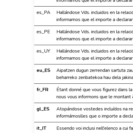
informamos que el importe a declarar
es_PA
Hallándose Vds. incluidos en la relac
informamos que el importe a declarar
es_PE
Hallándose Vds. incluidos en la relac
informamos que el importe a declarar
es_UY
Hallándose Vds. incluidos en la relac
informamos que el importe a declarar
eu_ES
Aipatzen dugun zerrendan sartuta za
beharreko zenbatekoa hau dela jakina
fr_FR
Étant donné que vous figurez dans la 
nous vous informons que le montant à
gl_ES
Atopándose vostedes incluídos na rel
informámoslles que o importe a decla
it_IT
Essendo voi inclusi nell'elenco a cui 