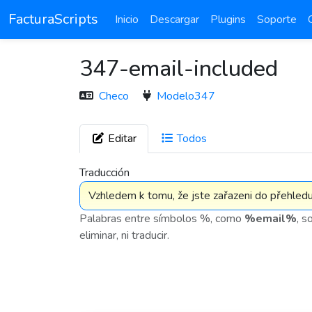
FacturaScripts
Inicio
Descargar
Plugins
Soporte
347-email-included
Checo
Modelo347
Editar
Todos
7 576
Traducción
Palabras entre símbolos %, como
%email%
, s
eliminar, ni traducir.