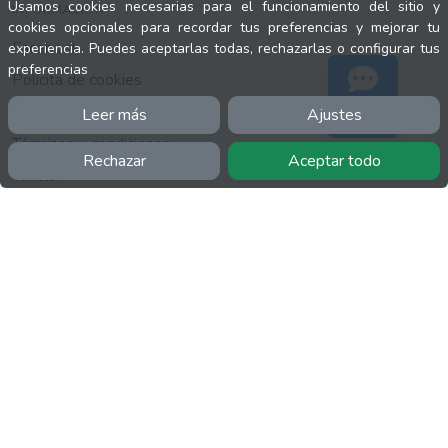
Usamos cookies necesarias para el funcionamiento del sitio y
INFORMACIÓN
cookies opcionales para recordar tus preferencias y mejorar tu
Facebook
experiencia. Puedes aceptarlas todas, rechazarlas o configurar tus
preferencias
Polícita de cookies
Política de privacidad
Leer más
Ajustes
Soporte
Términos y condiciones
Rechazar
Aceptar todo
Twitter
YouTube
MÁS
FactuCon
Normativa de facturación
Programa de Partners
Kit Digital