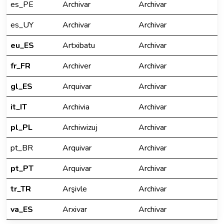
es_PE
Archivar
Archivar
es_UY
Archivar
Archivar
eu_ES
Artxibatu
Archivar
fr_FR
Archiver
Archivar
gl_ES
Arquivar
Archivar
it_IT
Archivia
Archivar
pl_PL
Archiwizuj
Archivar
pt_BR
Arquivar
Archivar
pt_PT
Arquivar
Archivar
tr_TR
Arşivle
Archivar
va_ES
Arxivar
Archivar