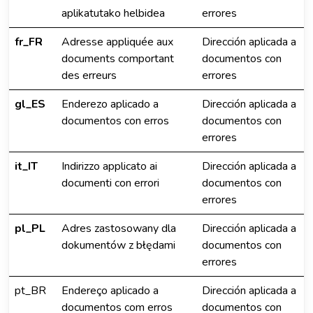
aplikatutako helbidea
errores
fr_FR
Adresse appliquée aux
Dirección aplicada a
documents comportant
documentos con
des erreurs
errores
gl_ES
Enderezo aplicado a
Dirección aplicada a
documentos con erros
documentos con
errores
it_IT
Indirizzo applicato ai
Dirección aplicada a
documenti con errori
documentos con
errores
pl_PL
Adres zastosowany dla
Dirección aplicada a
dokumentów z błędami
documentos con
errores
pt_BR
Endereço aplicado a
Dirección aplicada a
documentos com erros
documentos con