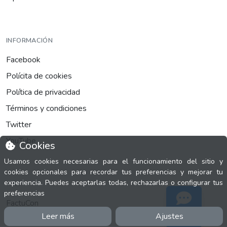
INFORMACIÓN
Facebook
Polícita de cookies
Política de privacidad
Términos y condiciones
Twitter
YouTube
Cookies
Usamos cookies necesarias para el funcionamiento del sitio y
cookies opcionales para recordar tus preferencias y mejorar tu
experiencia. Puedes aceptarlas todas, rechazarlas o configurar tus
MÁS
preferencias
FactuCon
Leer más
Ajustes
Soporte
Normativa de facturación