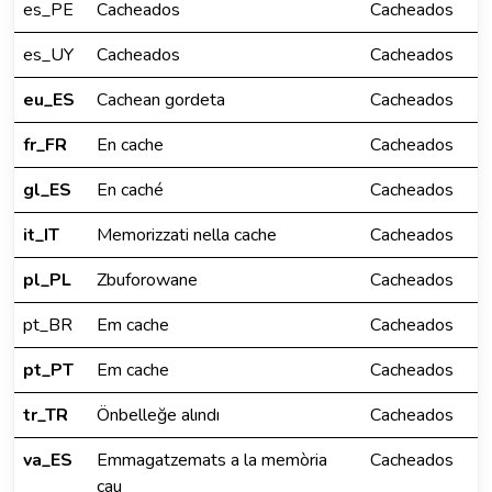
es_PE
Cacheados
Cacheados
es_UY
Cacheados
Cacheados
eu_ES
Cachean gordeta
Cacheados
fr_FR
En cache
Cacheados
gl_ES
En caché
Cacheados
it_IT
Memorizzati nella cache
Cacheados
pl_PL
Zbuforowane
Cacheados
pt_BR
Em cache
Cacheados
pt_PT
Em cache
Cacheados
tr_TR
Önbelleğe alındı
Cacheados
va_ES
Emmagatzemats a la memòria
Cacheados
cau