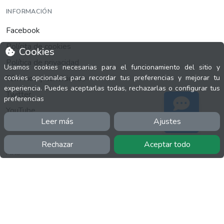
INFORMACIÓN
Facebook
Polícita de cookies
Cookies
Política de privacidad
Usamos cookies necesarias para el funcionamiento del sitio y
Términos y condiciones
cookies opcionales para recordar tus preferencias y mejorar tu
experiencia. Puedes aceptarlas todas, rechazarlas o configurar tus
Twitter
preferencias
YouTube
Leer más
Ajustes
Soporte
Rechazar
Aceptar todo
MÁS
FactuCon
Normativa de facturación
Programa de Partners
Kit Digital