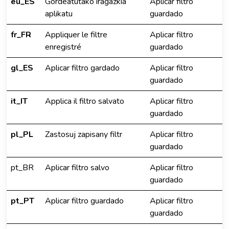
eu_ES
Gordeatutako iragazkia
Aplicar filtro
aplikatu
guardado
fr_FR
Appliquer le filtre
Aplicar filtro
enregistré
guardado
gl_ES
Aplicar filtro gardado
Aplicar filtro
guardado
it_IT
Applica il filtro salvato
Aplicar filtro
guardado
pl_PL
Zastosuj zapisany filtr
Aplicar filtro
guardado
pt_BR
Aplicar filtro salvo
Aplicar filtro
guardado
pt_PT
Aplicar filtro guardado
Aplicar filtro
guardado