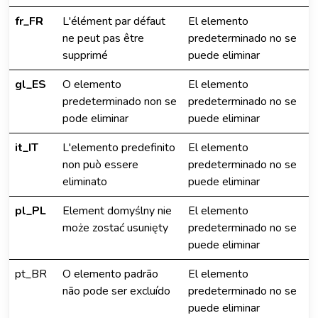
fr_FR
L'élément par défaut
El elemento
ne peut pas être
predeterminado no se
supprimé
puede eliminar
gl_ES
O elemento
El elemento
predeterminado non se
predeterminado no se
pode eliminar
puede eliminar
it_IT
L'elemento predefinito
El elemento
non può essere
predeterminado no se
eliminato
puede eliminar
pl_PL
Element domyślny nie
El elemento
może zostać usunięty
predeterminado no se
puede eliminar
pt_BR
O elemento padrão
El elemento
não pode ser excluído
predeterminado no se
puede eliminar