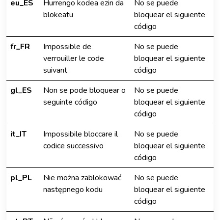
eu_ES
Hurrengo kodea ezin da
No se puede
blokeatu
bloquear el siguiente
código
fr_FR
Impossible de
No se puede
verrouiller le code
bloquear el siguiente
suivant
código
gl_ES
Non se pode bloquear o
No se puede
seguinte código
bloquear el siguiente
código
it_IT
Impossibile bloccare il
No se puede
codice successivo
bloquear el siguiente
código
pl_PL
Nie można zablokować
No se puede
następnego kodu
bloquear el siguiente
código