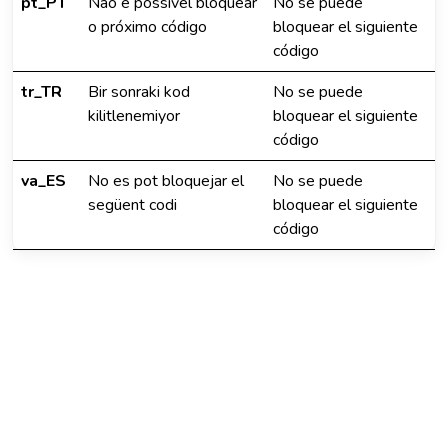
pt_PT
Não é possível bloquear
No se puede
o próximo código
bloquear el siguiente
código
tr_TR
Bir sonraki kod
No se puede
kilitlenemiyor
bloquear el siguiente
código
va_ES
No es pot bloquejar el
No se puede
següent codi
bloquear el siguiente
código