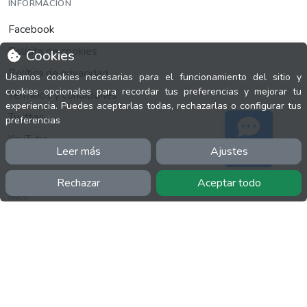
INFORMACIÓN
Facebook
Polícita de cookies
Cookies
Política de privacidad
Usamos cookies necesarias para el funcionamiento del sitio y
cookies opcionales para recordar tus preferencias y mejorar tu
Términos y condiciones
experiencia. Puedes aceptarlas todas, rechazarlas o configurar tus
Twitter
preferencias
YouTube
Leer más
Ajustes
Soporte
Rechazar
Aceptar todo
MÁS
FactuCon
Normativa de facturación
Programa de Partners
Kit Digital