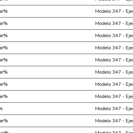
ear%
Modelo 347 - Eje
ear%
Modelo 347 - Eje
ear%
Modelo 347 - Eje
ear%
Modelo 347 - Eje
ear%
Modelo 347 - Eje
ear%
Modelo 347 - Eje
ear%
Modelo 347 - Eje
ear%
Modelo 347 - Eje
r%
Modelo 347 - Eje
ear%
Modelo 347 - Eje