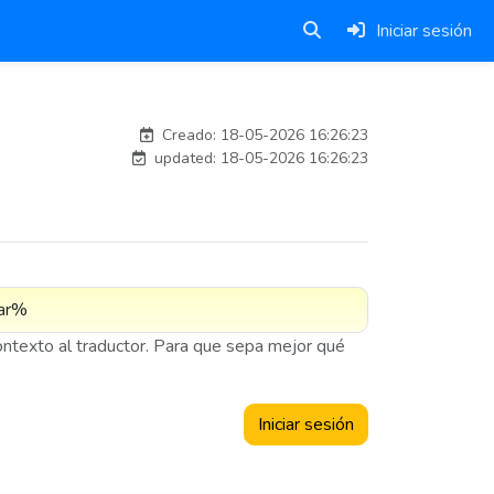
Iniciar sesión
adelantia_8n
Creado: 18-05-2026 16:26:23
updated: 18-05-2026 16:26:23
contexto al traductor. Para que sepa mejor qué
Iniciar sesión