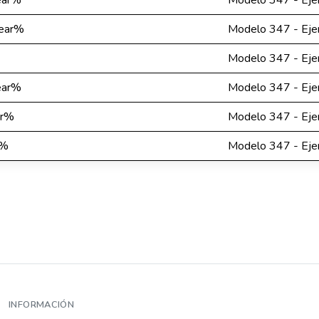
ear%
Modelo 347 - Eje
year%
Modelo 347 - Eje
Modelo 347 - Eje
ear%
Modelo 347 - Eje
ar%
Modelo 347 - Eje
r%
Modelo 347 - Eje
INFORMACIÓN