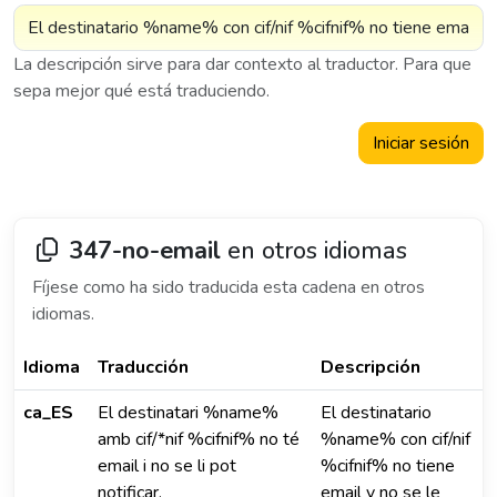
La descripción sirve para dar contexto al traductor. Para que
sepa mejor qué está traduciendo.
Iniciar sesión
347-no-email
en otros idiomas
Fíjese como ha sido traducida esta cadena en otros
idiomas.
Idioma
Traducción
Descripción
ca_ES
El destinatari %name%
El destinatario
amb cif/*nif %cifnif% no té
%name% con cif/nif
email i no se li pot
%cifnif% no tiene
notificar.
email y no se le