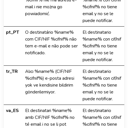
%cifnif% nie ma adresu e-
%name% con cif/nif
mail i nie można go
%cifnif% no tiene
powiadomić.
email y no se le
puede notificar.
pt_PT
O destinatário %name%
El destinatario
com CIF/NIF %cifnif% não
%name% con cif/nif
tem e-mail e não pode ser
%cifnif% no tiene
notificado.
email y no se le
puede notificar.
tr_TR
Alıcı %name% (CIF/NIF
El destinatario
%cifnif%) e-posta adresi
%name% con cif/nif
yok ve kendisine bildirim
%cifnif% no tiene
gönderilemiyor.
email y no se le
puede notificar.
va_ES
El destinatari %name%
El destinatario
amb CIF/NIF %cifnif% no
%name% con cif/nif
té email i no se li pot
%cifnif% no tiene