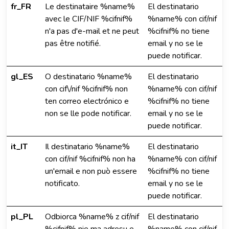
fr_FR
Le destinataire %name%
El destinatario
avec le CIF/NIF %cifnif%
%name% con cif/nif
n'a pas d'e-mail et ne peut
%cifnif% no tiene
pas être notifié.
email y no se le
puede notificar.
gl_ES
O destinatario %name%
El destinatario
con cif\/nif %cifnif% non
%name% con cif/nif
ten correo electrónico e
%cifnif% no tiene
non se lle pode notificar.
email y no se le
puede notificar.
it_IT
Il destinatario %name%
El destinatario
con cif/nif %cifnif% non ha
%name% con cif/nif
un'email e non può essere
%cifnif% no tiene
notificato.
email y no se le
puede notificar.
pl_PL
Odbiorca %name% z cif/nif
El destinatario