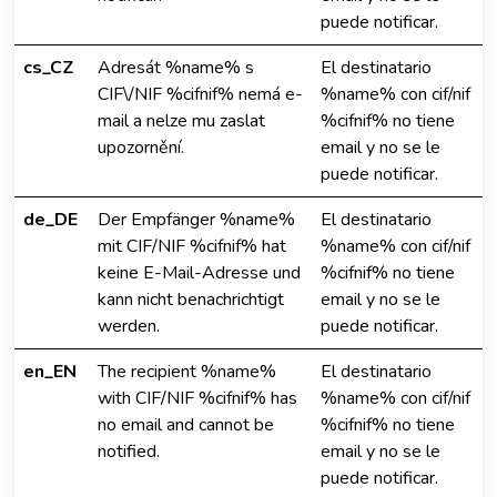
puede notificar.
cs_CZ
Adresát %name% s
El destinatario
CIF\/NIF %cifnif% nemá e-
%name% con cif/nif
mail a nelze mu zaslat
%cifnif% no tiene
upozornění.
email y no se le
puede notificar.
de_DE
Der Empfänger %name%
El destinatario
mit CIF/NIF %cifnif% hat
%name% con cif/nif
keine E-Mail-Adresse und
%cifnif% no tiene
kann nicht benachrichtigt
email y no se le
werden.
puede notificar.
en_EN
The recipient %name%
El destinatario
with CIF/NIF %cifnif% has
%name% con cif/nif
no email and cannot be
%cifnif% no tiene
notified.
email y no se le
puede notificar.