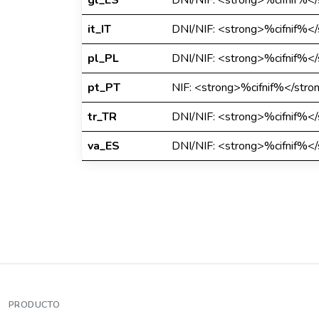
gl_ES
DNI/NIF: <strong>%cifnif%</
it_IT
DNI/NIF: <strong>%cifnif%</
pl_PL
DNI/NIF: <strong>%cifnif%</
pt_PT
NIF: <strong>%cifnif%</stro
tr_TR
DNI/NIF: <strong>%cifnif%</
va_ES
DNI/NIF: <strong>%cifnif%</
PRODUCTO