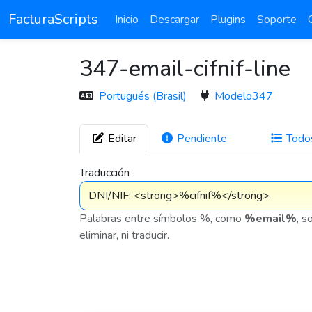
FacturaScripts
Inicio
Descargar
Plugins
Soporte
347-email-cifnif-line
Portugués (Brasil)
Modelo347
Editar
Pendiente
Todo
1
Traducción
Palabras entre símbolos %, como
%email%
, s
eliminar, ni traducir.