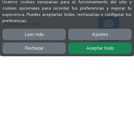
Usamos cookies necesarias para el funcionamiento del sitio y
INFORMACIÓN
cookies opcionales para recordar tus preferencias y mejorar tu
Facebook
experiencia. Puedes aceptarlas todas, rechazarlas o configurar tus
preferencias
Polícita de cookies
Política de privacidad
Leer más
Ajustes
Soporte
Términos y condiciones
Rechazar
Aceptar todo
Twitter
YouTube
MÁS
FactuCon
Normativa de facturación
Programa de Partners
Kit Digital