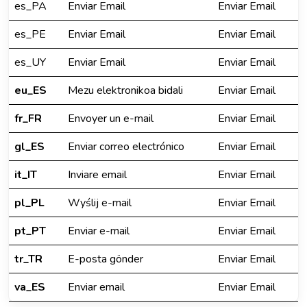
es_PA
Enviar Email
Enviar Email
es_PE
Enviar Email
Enviar Email
es_UY
Enviar Email
Enviar Email
eu_ES
Mezu elektronikoa bidali
Enviar Email
fr_FR
Envoyer un e-mail
Enviar Email
gl_ES
Enviar correo electrónico
Enviar Email
it_IT
Inviare email
Enviar Email
pl_PL
Wyślij e-mail
Enviar Email
pt_PT
Enviar e-mail
Enviar Email
tr_TR
E-posta gönder
Enviar Email
va_ES
Enviar email
Enviar Email