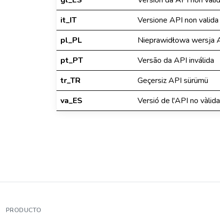
gl_ES
Versión da API non váli
it_IT
Versione API non valida
pl_PL
Nieprawidłowa wersja 
pt_PT
Versão da API inválida
tr_TR
Geçersiz API sürümü
va_ES
Versió de l'API no vàlida
PRODUCTO