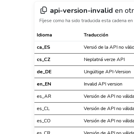
api-version-invalid
en otr
Fíjese como ha sido traducida esta cadena en 
Idioma
Traducción
ca_ES
Versió de la API no vàli
cs_CZ
Neplatná verze API
de_DE
Ungültige API-Version
en_EN
Invalid API version
es_AR
Versión de API no válid
es_CL
Versión de API no válid
es_CO
Versión de API no válid
es_CR
Versión de API no válid