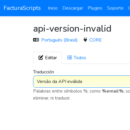
FacturaScripts
Inicio
Descargar
Plugins
Soporte
api-version-invalid
Portugués (Brasil)
CORE
Editar
Todos
7 576
Traducción
Palabras entre símbolos %, como
%email%
, s
eliminar, ni traducir.