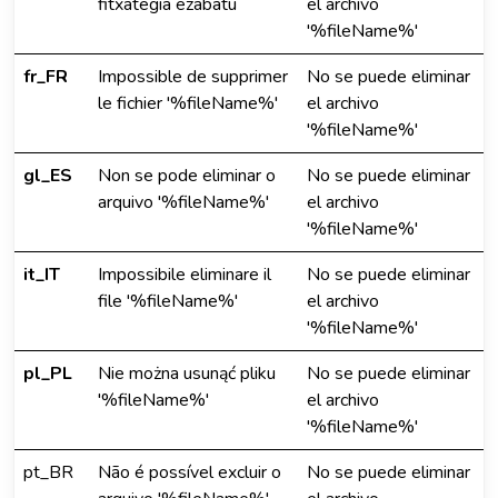
fitxategia ezabatu
el archivo
'%fileName%'
fr_FR
Impossible de supprimer
No se puede eliminar
le fichier '%fileName%'
el archivo
'%fileName%'
gl_ES
Non se pode eliminar o
No se puede eliminar
arquivo '%fileName%'
el archivo
'%fileName%'
it_IT
Impossibile eliminare il
No se puede eliminar
file '%fileName%'
el archivo
'%fileName%'
pl_PL
Nie można usunąć pliku
No se puede eliminar
'%fileName%'
el archivo
'%fileName%'
pt_BR
Não é possível excluir o
No se puede eliminar