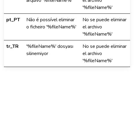
arquivo '%fileName%'
el archivo
'%fileName%'
pt_PT
Não é possível eliminar
No se puede eliminar
o ficheiro '%fileName%'
el archivo
'%fileName%'
tr_TR
'%fileName%' dosyası
No se puede eliminar
silinemiyor
el archivo
'%fileName%'