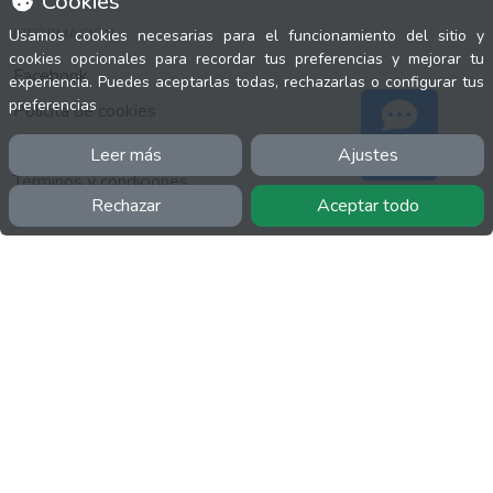
Cookies
INFORMACIÓN
Usamos cookies necesarias para el funcionamiento del sitio y
cookies opcionales para recordar tus preferencias y mejorar tu
Facebook
experiencia. Puedes aceptarlas todas, rechazarlas o configurar tus
preferencias
Polícita de cookies
Política de privacidad
Leer más
Ajustes
Soporte
Términos y condiciones
Rechazar
Aceptar todo
Twitter
YouTube
MÁS
FactuCon
Normativa de facturación
Programa de Partners
Kit Digital