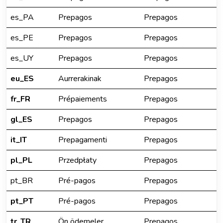
es_PA
Prepagos
Prepagos
es_PE
Prepagos
Prepagos
es_UY
Prepagos
Prepagos
eu_ES
Aurrerakinak
Prepagos
fr_FR
Prépaiements
Prepagos
gl_ES
Prepagos
Prepagos
it_IT
Prepagamenti
Prepagos
pl_PL
Przedpłaty
Prepagos
pt_BR
Pré-pagos
Prepagos
pt_PT
Pré-pagos
Prepagos
tr_TR
Ön ödemeler
Prepagos