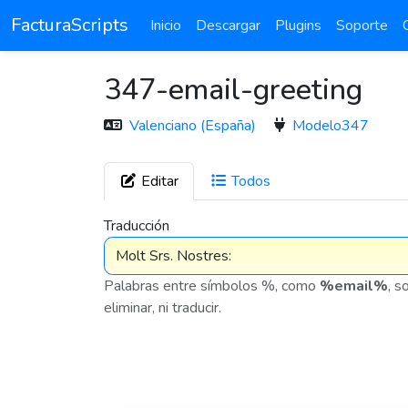
FacturaScripts
Inicio
Descargar
Plugins
Soporte
347-email-greeting
Valenciano (España)
Modelo347
Editar
Todos
7 576
Traducción
Palabras entre símbolos %, como
%email%
, s
eliminar, ni traducir.