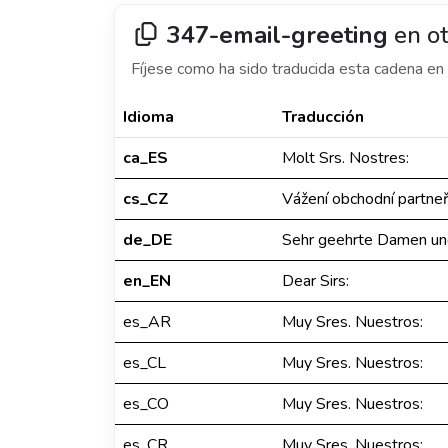
347-email-greeting
en ot
Fíjese como ha sido traducida esta cadena en 
Idioma
Traducción
ca_ES
Molt Srs. Nostres:
cs_CZ
Vážení obchodní partneř
de_DE
Sehr geehrte Damen un
en_EN
Dear Sirs:
es_AR
Muy Sres. Nuestros:
es_CL
Muy Sres. Nuestros:
es_CO
Muy Sres. Nuestros:
es_CR
Muy Sres. Nuestros: