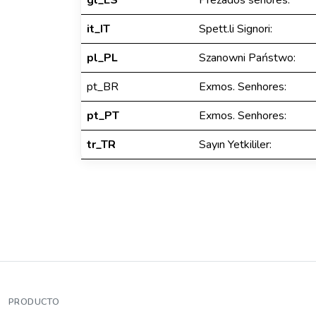
gl_ES
Prezados señores:
it_IT
Spett.li Signori:
pl_PL
Szanowni Państwo:
pt_BR
Exmos. Senhores:
pt_PT
Exmos. Senhores:
tr_TR
Sayın Yetkililer:
PRODUCTO