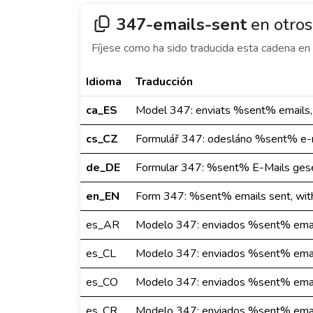
347-emails-sent
en otros
Fíjese como ha sido traducida esta cadena en 
Idioma
Traducción
ca_ES
Model 347: enviats %sent% emails,
cs_CZ
Formulář 347: odesláno %sent% e-m
de_DE
Formular 347: %sent% E-Mails ges
en_EN
Form 347: %sent% emails sent, wit
es_AR
Modelo 347: enviados %sent% email
es_CL
Modelo 347: enviados %sent% email
es_CO
Modelo 347: enviados %sent% email
es_CR
Modelo 347: enviados %sent% email