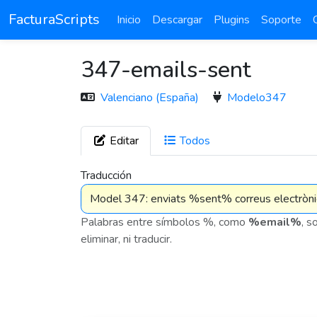
FacturaScripts
Inicio
Descargar
Plugins
Soporte
347-emails-sent
Valenciano (España)
Modelo347
Editar
Todos
7 576
Traducción
Palabras entre símbolos %, como
%email%
, s
eliminar, ni traducir.