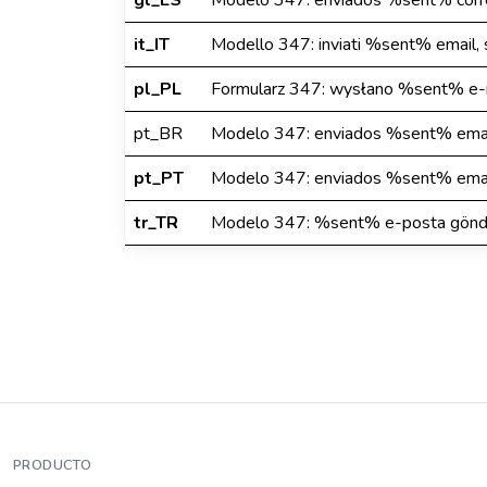
gl_ES
Modelo 347: enviados %sent% corre
it_IT
Modello 347: inviati %sent% email,
pl_PL
Formularz 347: wysłano %sent% e-m
pt_BR
Modelo 347: enviados %sent% emai
pt_PT
Modelo 347: enviados %sent% emai
tr_TR
Modelo 347: %sent% e-posta gönder
PRODUCTO