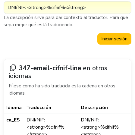
La descripción sirve para dar contexto al traductor. Para que
sepa mejor qué está traduciendo.
Iniciar sesión
347-email-cifnif-line
en otros
idiomas
Fíjese como ha sido traducida esta cadena en otros
idiomas.
Idioma
Traducción
Descripción
ca_ES
DNI/NIF:
DNI/NIF:
<strong>%cifnif%
<strong>%cifnif%
</strong>
</strong>