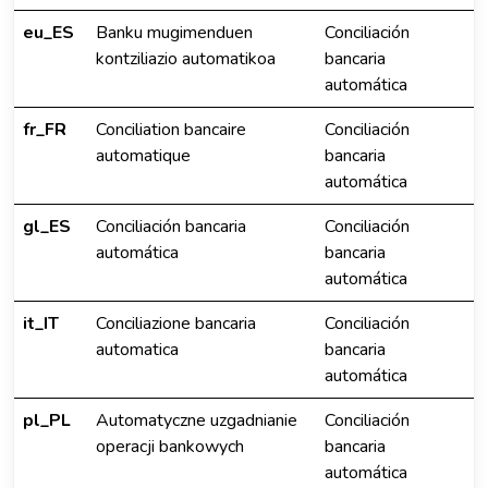
eu_ES
Banku mugimenduen
Conciliación
kontziliazio automatikoa
bancaria
automática
fr_FR
Conciliation bancaire
Conciliación
automatique
bancaria
automática
gl_ES
Conciliación bancaria
Conciliación
automática
bancaria
automática
it_IT
Conciliazione bancaria
Conciliación
automatica
bancaria
automática
pl_PL
Automatyczne uzgadnianie
Conciliación
operacji bankowych
bancaria
automática