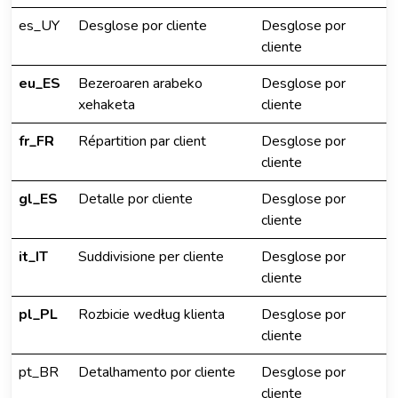
es_UY
Desglose por cliente
Desglose por
cliente
eu_ES
Bezeroaren arabeko
Desglose por
xehaketa
cliente
fr_FR
Répartition par client
Desglose por
cliente
gl_ES
Detalle por cliente
Desglose por
cliente
it_IT
Suddivisione per cliente
Desglose por
cliente
pl_PL
Rozbicie według klienta
Desglose por
cliente
pt_BR
Detalhamento por cliente
Desglose por
cliente