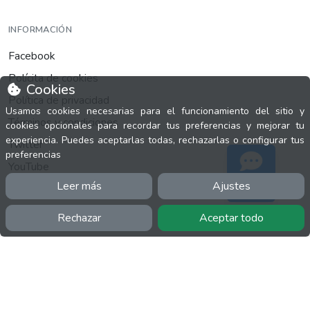
INFORMACIÓN
Facebook
Polícita de cookies
Cookies
Política de privacidad
Usamos cookies necesarias para el funcionamiento del sitio y
Términos y condiciones
cookies opcionales para recordar tus preferencias y mejorar tu
experiencia. Puedes aceptarlas todas, rechazarlas o configurar tus
Twitter
preferencias
YouTube
Leer más
Ajustes
Soporte
Rechazar
Aceptar todo
MÁS
FactuCon
Normativa de facturación
Programa de Partners