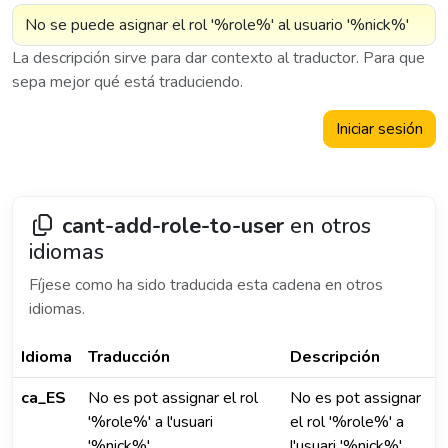
La descripción sirve para dar contexto al traductor. Para que
sepa mejor qué está traduciendo.
Iniciar sesión
cant-add-role-to-user
en otros
idiomas
Fíjese como ha sido traducida esta cadena en otros
idiomas.
Idioma
Traducción
Descripción
ca_ES
No es pot assignar el rol
No es pot assignar
'%role%' a l'usuari
el rol '%role%' a
'%nick%'
l'usuari '%nick%'