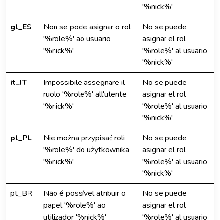
'%nick%'
gl_ES
Non se pode asignar o rol
No se puede
'%role%' ao usuario
asignar el rol
'%nick%'
'%role%' al usuario
'%nick%'
it_IT
Impossibile assegnare il
No se puede
ruolo '%role%' all'utente
asignar el rol
'%nick%'
'%role%' al usuario
'%nick%'
pl_PL
Nie można przypisać roli
No se puede
'%role%' do użytkownika
asignar el rol
'%nick%'
'%role%' al usuario
'%nick%'
pt_BR
Não é possível atribuir o
No se puede
papel '%role%' ao
asignar el rol
utilizador '%nick%'
'%role%' al usuario