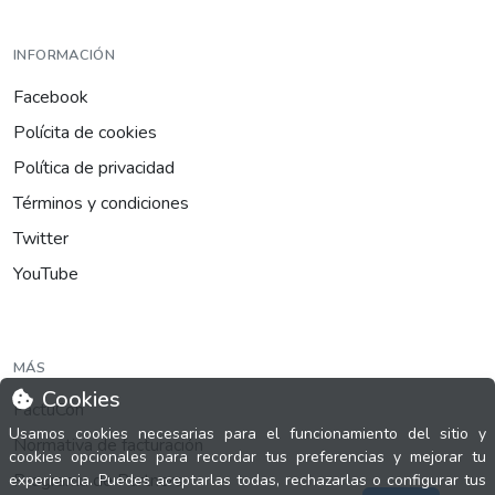
INFORMACIÓN
Facebook
Polícita de cookies
Política de privacidad
Términos y condiciones
Twitter
YouTube
MÁS
Cookies
FactuCon
Usamos cookies necesarias para el funcionamiento del sitio y
Normativa de facturación
cookies opcionales para recordar tus preferencias y mejorar tu
Programa de Partners
experiencia. Puedes aceptarlas todas, rechazarlas o configurar tus