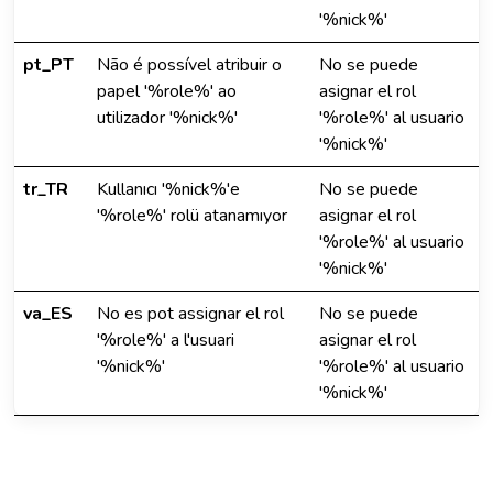
'%nick%'
pt_PT
Não é possível atribuir o
No se puede
papel '%role%' ao
asignar el rol
utilizador '%nick%'
'%role%' al usuario
'%nick%'
tr_TR
Kullanıcı '%nick%'e
No se puede
'%role%' rolü atanamıyor
asignar el rol
'%role%' al usuario
'%nick%'
va_ES
No es pot assignar el rol
No se puede
'%role%' a l'usuari
asignar el rol
'%nick%'
'%role%' al usuario
'%nick%'