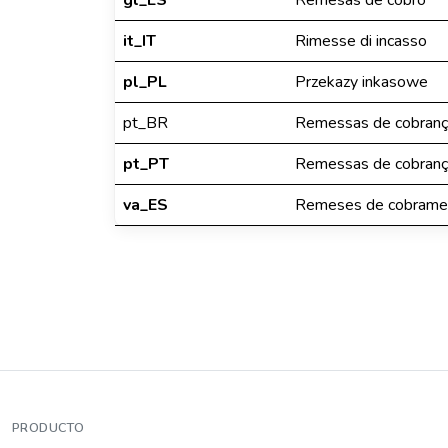
gl_ES
Remesas de cobro
it_IT
Rimesse di incasso
pl_PL
Przekazy inkasowe
pt_BR
Remessas de cobranç
pt_PT
Remessas de cobranç
va_ES
Remeses de cobrame
PRODUCTO