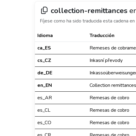
collection-remittances
en
Fíjese como ha sido traducida esta cadena en 
Idioma
Traducción
ca_ES
Remeses de cobrame
cs_CZ
Inkasní převody
de_DE
Inkassoüberweisunge
en_EN
Collection remittance
es_AR
Remesas de cobro
es_CL
Remesas de cobro
es_CO
Remesas de cobro
es_CR
Remesas de cobro