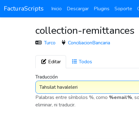
FacturaScripts
Inicio
Descargar
Plugins
Soporte
collection-remittances
Turco
ConciliacionBancaria
Editar
Todos
7 576
Traducción
Palabras entre símbolos %, como
%email%
, s
eliminar, ni traducir.