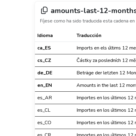
amounts-last-12-month
Fíjese como ha sido traducida esta cadena en 
Idioma
Traducción
ca_ES
Imports en els últims 12 m
cs_CZ
Částky za posledních 12 mě
de_DE
Beträge der letzten 12 Mo
en_EN
Amounts in the last 12 mon
es_AR
Importes en los últimos 12
es_CL
Importes en los últimos 12
es_CO
Importes en los últimos 12
es_CR
Importes en los últimos 12