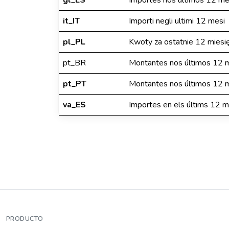
gl_ES
Importes nos últimos 12 m
it_IT
Importi negli ultimi 12 mesi
pl_PL
Kwoty za ostatnie 12 miesi
pt_BR
Montantes nos últimos 12 
pt_PT
Montantes nos últimos 12 
va_ES
Importes en els últims 12 
PRODUCTO