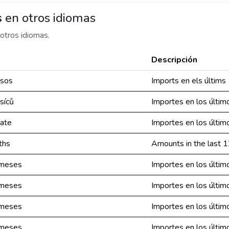
s
en otros idiomas
otros idiomas.
Descripción
esos
Imports en els últim
síců
Importes en los últi
nate
Importes en los últi
ths
Amounts in the last 
 meses
Importes en los últi
 meses
Importes en los últi
 meses
Importes en los últi
 meses
Importes en los últi