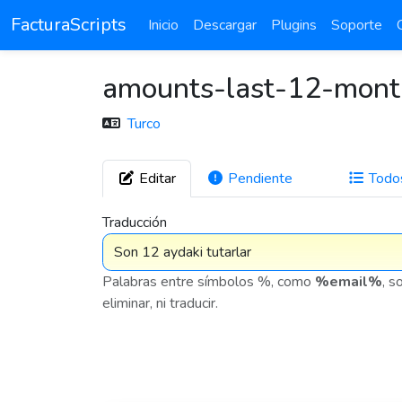
FacturaScripts
Inicio
Descargar
Plugins
Soporte
amounts-last-12-mont
Turco
Editar
Pendiente
Todo
1
Traducción
Palabras entre símbolos %, como
%email%
, s
eliminar, ni traducir.