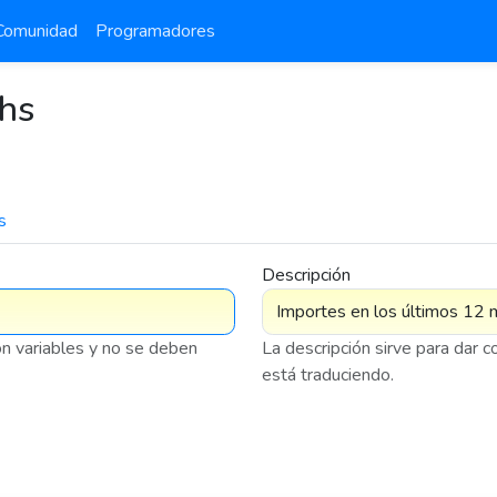
Comunidad
Programadores
hs
s
7 576
Descripción
on variables y no se deben
La descripción sirve para dar 
está traduciendo.