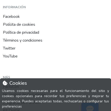
INFORMACIÓN
Facebook
Polícita de cookies
Política de privacidad
Términos y condiciones
Twitter
YouTube
MÁS
Cookies
FactuCon
Usamos cookies necesarias para el funcionamiento del sitio y
Normativa de facturación
cookies opcionales para recordar tus preferencias y mejorar tu
experiencia. Puedes aceptarlas todas, rechazarlas o configurar tus
Programa de Partners
preferencias
Kit Digital