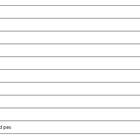
nd pas