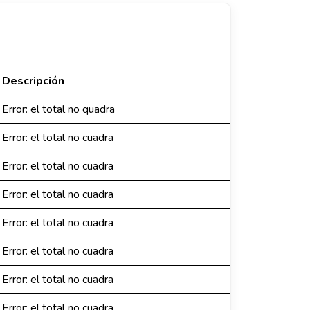
Descripción
Error: el total no quadra
Error: el total no cuadra
Error: el total no cuadra
Error: el total no cuadra
Error: el total no cuadra
Error: el total no cuadra
Error: el total no cuadra
Error: el total no cuadra