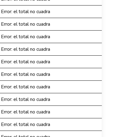
Error: el total no cuadra
Error: el total no cuadra
Error: el total no cuadra
Error: el total no cuadra
Error: el total no cuadra
Error: el total no cuadra
Error: el total no cuadra
Error: el total no cuadra
Error: el total no cuadra
Error: el total no cuadra