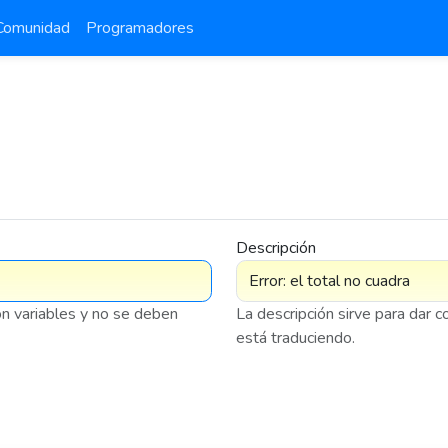
Comunidad
Programadores
Descripción
on variables y no se deben
La descripción sirve para dar 
está traduciendo.