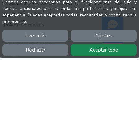
Usamos cookies necesarias para el funcionamiento del sitio y
INFORMACIÓN
cookies opcionales para recordar tus preferencias y mejorar tu
Facebook
experiencia. Puedes aceptarlas todas, rechazarlas o configurar tus
preferencias
Polícita de cookies
Política de privacidad
Leer más
Ajustes
Soporte
Términos y condiciones
Rechazar
Aceptar todo
Twitter
YouTube
MÁS
FactuCon
Normativa de facturación
Programa de Partners
Kit Digital