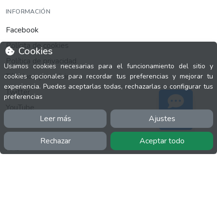
INFORMACIÓN
Facebook
Polícita de cookies
Cookies
Política de privacidad
Usamos cookies necesarias para el funcionamiento del sitio y
Términos y condiciones
cookies opcionales para recordar tus preferencias y mejorar tu
experiencia. Puedes aceptarlas todas, rechazarlas o configurar tus
Twitter
preferencias
YouTube
Leer más
Ajustes
Soporte
Rechazar
Aceptar todo
MÁS
FactuCon
Normativa de facturación
Programa de Partners
Kit Digital