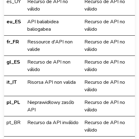
es_UY
Recurso de API no
Recurso de API no
válido
válido
eu_ES
API baliabidea
Recurso de API no
baliogabea
válido
fr_FR
Ressource d'API non
Recurso de API no
valide
válido
gl_ES
Recurso de API non
Recurso de API no
válido
válido
it_IT
Risorsa API non valida
Recurso de API no
válido
pl_PL
Nieprawidłowy zasób
Recurso de API no
API
válido
pt_BR
Recurso da API inválido
Recurso de API no
válido