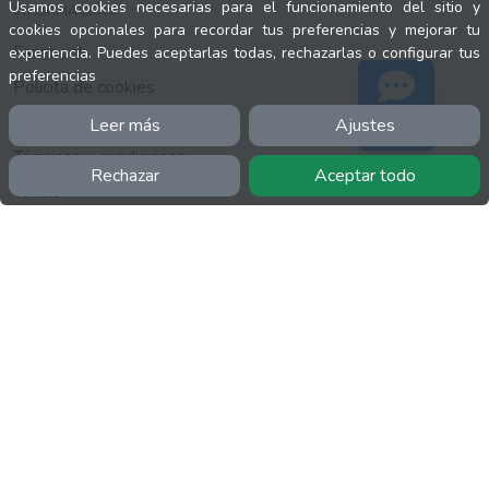
Usamos cookies necesarias para el funcionamiento del sitio y
INFORMACIÓN
cookies opcionales para recordar tus preferencias y mejorar tu
Facebook
experiencia. Puedes aceptarlas todas, rechazarlas o configurar tus
preferencias
Polícita de cookies
Política de privacidad
Leer más
Ajustes
Soporte
Términos y condiciones
Rechazar
Aceptar todo
Twitter
YouTube
MÁS
FactuCon
Normativa de facturación
Programa de Partners
Kit Digital