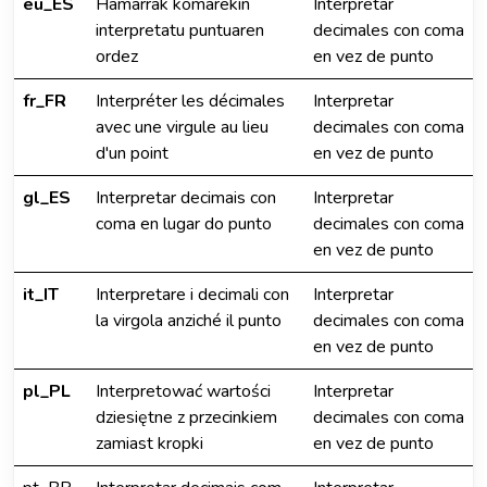
eu_ES
Hamarrak komarekin
Interpretar
interpretatu puntuaren
decimales con coma
ordez
en vez de punto
fr_FR
Interpréter les décimales
Interpretar
avec une virgule au lieu
decimales con coma
d'un point
en vez de punto
gl_ES
Interpretar decimais con
Interpretar
coma en lugar do punto
decimales con coma
en vez de punto
it_IT
Interpretare i decimali con
Interpretar
la virgola anziché il punto
decimales con coma
en vez de punto
pl_PL
Interpretować wartości
Interpretar
dziesiętne z przecinkiem
decimales con coma
zamiast kropki
en vez de punto