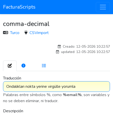
FacturaScripts
comma-decimal
Turco
CSVimport
adelantia_8n
Creado: 12-05-2026 10:22:57
updated: 12-05-2026 10:22:57
1
7 576
Traducción
Palabras entre símbolos %, como
%email%
, son variables y
no se deben eliminar, ni traducir.
Descripción