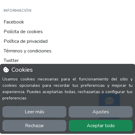
INFORMACIÓN
Facebook
Polícita de cookies
Política de privacidad
Términos y condiciones
Twitter
Cookies
YouTube
Usamos cookies necesarias para el funcionamiento del sitio y
cookies opcionales para recordar tus preferencias y mejorar tu
experiencia. Puedes aceptarlas todas, rechazarlas o configurar tus
MÁS
preferencias
FactuCon
Leer más
Ajustes
Soporte
Normativa de facturación
Rechazar
Aceptar todo
Programa de Partners