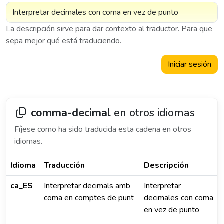
La descripción sirve para dar contexto al traductor. Para que
sepa mejor qué está traduciendo.
Iniciar sesión
comma-decimal
en otros idiomas
Fíjese como ha sido traducida esta cadena en otros
idiomas.
Idioma
Traducción
Descripción
ca_ES
Interpretar decimals amb
Interpretar
coma en comptes de punt
decimales con coma
en vez de punto