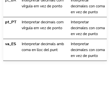
pt_BR
Interpretar decimais com
Interpretar
vírgula em vez de ponto
decimales con coma
en vez de punto
pt_PT
Interpretar decimais com
Interpretar
vírgula em vez de ponto
decimales con coma
en vez de punto
va_ES
Interpretar decimals amb
Interpretar
coma en lloc del punt
decimales con coma
en vez de punto