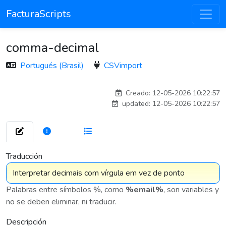
FacturaScripts
comma-decimal
Portugués (Brasil)
CSVimport
adelantia_8n
Creado: 12-05-2026 10:22:57
updated: 12-05-2026 10:22:57
1
7 576
Traducción
Palabras entre símbolos %, como
%email%
, son variables y
no se deben eliminar, ni traducir.
Descripción