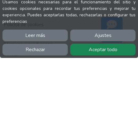
Usamos cookies necesarias para el funcionamiento del sitio y
INFORMACIÓN
cookies opcionales para recordar tus preferencias y mejorar tu
Facebook
experiencia. Puedes aceptarlas todas, rechazarlas o configurar tus
preferencias
Polícita de cookies
Política de privacidad
Leer más
Ajustes
Soporte
Términos y condiciones
Rechazar
Aceptar todo
Twitter
YouTube
MÁS
FactuCon
Normativa de facturación
Programa de Partners
Kit Digital