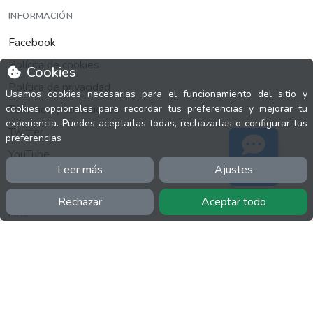
INFORMACIÓN
Facebook
Polícita de cookies
Cookies
Política de privacidad
Usamos cookies necesarias para el funcionamiento del sitio y
Términos y condiciones
cookies opcionales para recordar tus preferencias y mejorar tu
experiencia. Puedes aceptarlas todas, rechazarlas o configurar tus
Twitter
preferencias
YouTube
Leer más
Ajustes
Soporte
Rechazar
Aceptar todo
MÁS
FactuCon
Normativa de facturación
Programa de Partners
Kit Digital