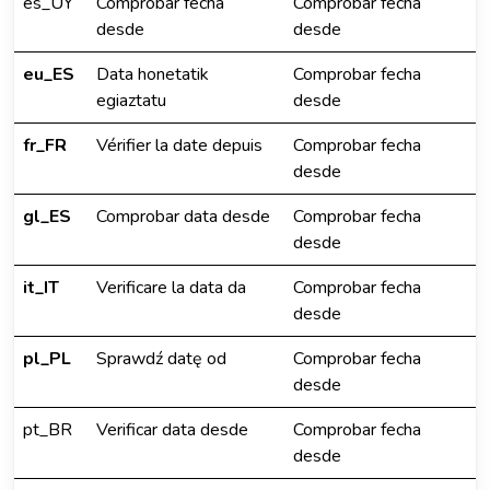
es_UY
Comprobar fecha
Comprobar fecha
desde
desde
eu_ES
Data honetatik
Comprobar fecha
egiaztatu
desde
fr_FR
Vérifier la date depuis
Comprobar fecha
desde
gl_ES
Comprobar data desde
Comprobar fecha
desde
it_IT
Verificare la data da
Comprobar fecha
desde
pl_PL
Sprawdź datę od
Comprobar fecha
desde
pt_BR
Verificar data desde
Comprobar fecha
desde