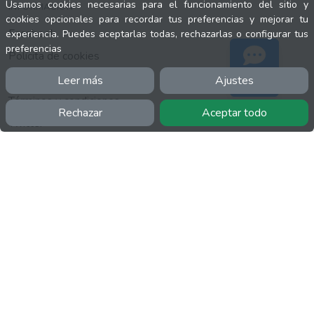
Usamos cookies necesarias para el funcionamiento del sitio y
INFORMACIÓN
cookies opcionales para recordar tus preferencias y mejorar tu
Facebook
experiencia. Puedes aceptarlas todas, rechazarlas o configurar tus
preferencias
Polícita de cookies
Política de privacidad
Leer más
Ajustes
Soporte
Términos y condiciones
Rechazar
Aceptar todo
Twitter
YouTube
MÁS
FactuCon
Normativa de facturación
Programa de Partners
Kit Digital