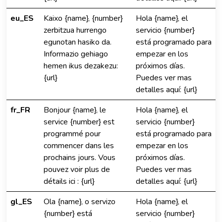
eu_ES
Kaixo {name}, {number}
Hola {name}, el
zerbitzua hurrengo
servicio {number}
egunotan hasiko da.
está programado para
Informazio gehiago
empezar en los
hemen ikus dezakezu:
próximos días.
{url}
Puedes ver mas
detalles aquí: {url}
fr_FR
Bonjour {name}, le
Hola {name}, el
service {number} est
servicio {number}
programmé pour
está programado para
commencer dans les
empezar en los
prochains jours. Vous
próximos días.
pouvez voir plus de
Puedes ver mas
détails ici : {url}
detalles aquí: {url}
gl_ES
Ola {name}, o servizo
Hola {name}, el
{number} está
servicio {number}