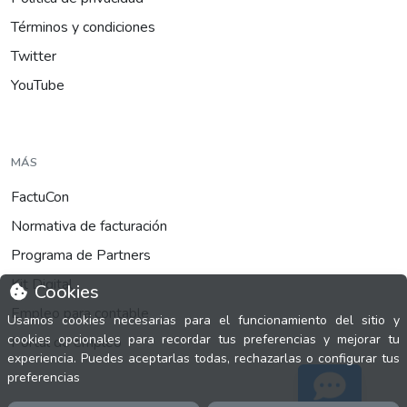
Términos y condiciones
Twitter
YouTube
MÁS
FactuCon
Normativa de facturación
Programa de Partners
Kit Digital
Cookies
Empleo para contable
Usamos cookies necesarias para el funcionamiento del sitio y
cookies opcionales para recordar tus preferencias y mejorar tu
Portal de empleo
experiencia. Puedes aceptarlas todas, rechazarlas o configurar tus
preferencias