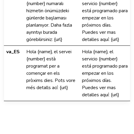
{number} numaralı
servicio {number}
hizmetin önümüzdeki
está programado para
günlerde başlaması
empezar en los
planlanıyor. Daha fazla
próximos días.
ayrıntıyı burada
Puedes ver mas
görebilirsiniz: {url}
detalles aquí: {url}
va_ES
Hola {name}, el servei
Hola {name}, el
{number} està
servicio {number}
programat per a
está programado para
començar en els
empezar en los
pròxims dies. Pots vore
próximos días.
més detalls ací: {url}
Puedes ver mas
detalles aquí: {url}