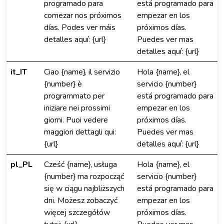
programado para
está programado para
comezar nos próximos
empezar en los
días. Podes ver máis
próximos días.
detalles aquí: {url}
Puedes ver mas
detalles aquí: {url}
it_IT
Ciao {name}, il servizio
Hola {name}, el
{number} è
servicio {number}
programmato per
está programado para
iniziare nei prossimi
empezar en los
giorni. Puoi vedere
próximos días.
maggiori dettagli qui:
Puedes ver mas
{url}
detalles aquí: {url}
pl_PL
Cześć {name}, usługa
Hola {name}, el
{number} ma rozpocząć
servicio {number}
się w ciągu najbliższych
está programado para
dni. Możesz zobaczyć
empezar en los
więcej szczegółów
próximos días.