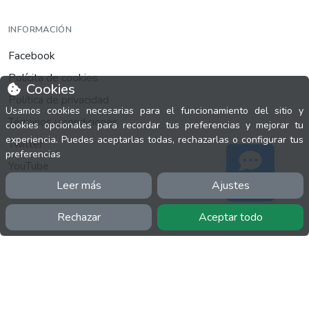
INFORMACIÓN
Facebook
Polícita de cookies
Cookies
Política de privacidad
Usamos cookies necesarias para el funcionamiento del sitio y
Términos y condiciones
cookies opcionales para recordar tus preferencias y mejorar tu
experiencia. Puedes aceptarlas todas, rechazarlas o configurar tus
Twitter
preferencias
YouTube
Leer más
Ajustes
Soporte
Rechazar
Aceptar todo
MÁS
FactuCon
Normativa de facturación
Programa de Partners