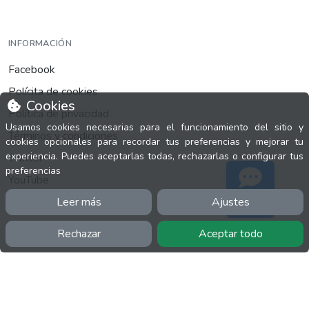
INFORMACIÓN
Facebook
Polícita de cookies
Cookies
Política de privacidad
Usamos cookies necesarias para el funcionamiento del sitio y
Términos y condiciones
cookies opcionales para recordar tus preferencias y mejorar tu
experiencia. Puedes aceptarlas todas, rechazarlas o configurar tus
Twitter
preferencias
YouTube
Leer más
Ajustes
Soporte
Rechazar
Aceptar todo
MÁS
FactuCon
Normativa de facturación
Programa de Partners