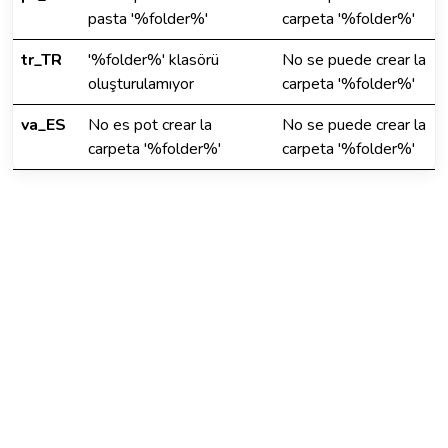
pasta '%folder%'
carpeta '%folder%'
tr_TR
'%folder%' klasörü
No se puede crear la
oluşturulamıyor
carpeta '%folder%'
va_ES
No es pot crear la
No se puede crear la
carpeta '%folder%'
carpeta '%folder%'