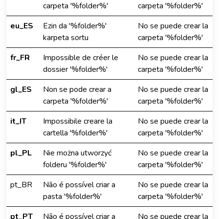
carpeta '%folder%'
carpeta '%folder%'
eu_ES
Ezin da '%folder%'
No se puede crear la
karpeta sortu
carpeta '%folder%'
fr_FR
Impossible de créer le
No se puede crear la
dossier '%folder%'
carpeta '%folder%'
gl_ES
Non se pode crear a
No se puede crear la
carpeta '%folder%'
carpeta '%folder%'
it_IT
Impossibile creare la
No se puede crear la
cartella '%folder%'
carpeta '%folder%'
pl_PL
Nie można utworzyć
No se puede crear la
folderu '%folder%'
carpeta '%folder%'
pt_BR
Não é possível criar a
No se puede crear la
pasta '%folder%'
carpeta '%folder%'
pt_PT
Não é possível criar a
No se puede crear la