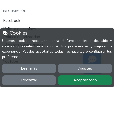
INFORMACIÓN
Facebook
Polícita de cookies
Cookies
Política de privacidad
Usamos cookies necesarias para el funcionamiento del sitio y
Términos y condiciones
cookies opcionales para recordar tus preferencias y mejorar tu
experiencia. Puedes aceptarlas todas, rechazarlas o configurar tus
Twitter
preferencias
YouTube
Leer más
Ajustes
Soporte
Rechazar
Aceptar todo
MÁS
FactuCon
Normativa de facturación
Programa de Partners