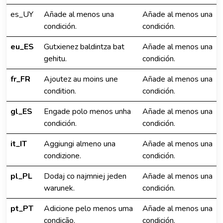
es_UY
Añade al menos una
Añade al menos una
condición.
condición.
eu_ES
Gutxienez baldintza bat
Añade al menos una
gehitu.
condición.
fr_FR
Ajoutez au moins une
Añade al menos una
condition.
condición.
gl_ES
Engade polo menos unha
Añade al menos una
condición.
condición.
it_IT
Aggiungi almeno una
Añade al menos una
condizione.
condición.
pl_PL
Dodaj co najmniej jeden
Añade al menos una
warunek.
condición.
pt_PT
Adicione pelo menos uma
Añade al menos una
condição.
condición.