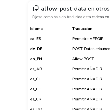
allow-post-data
en otros
Fíjese como ha sido traducida esta cadena en 
Idioma
Traducción
ca_ES
Permetre AFEGIR
de_DE
POST-Daten erlaube
en_EN
Allow POST
es_AR
Permitir AÑADIR
es_CL
Permitir AÑADIR
es_CO
Permitir AÑADIR
es_CR
Permitir AÑADIR
es_DO
Permitir AÑADIR