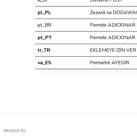
it_IT
Consenti POST
pl_PL
Zezwól na DODAWA
pt_BR
Permitir ADICIONAR
pt_PT
Permitir ADICIONAR
tr_TR
EKLEMEYE İZİN VER
va_ES
Permetre AFEGIR
PRODUCTO