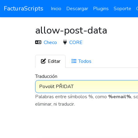
FacturaScripts
Inicio
Descargar
Plugins
Soporte
allow-post-data
Checo
CORE
Editar
Todos
7 576
Traducción
Palabras entre símbolos %, como
%email%
, s
eliminar, ni traducir.