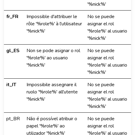
'%nick%'
fr_FR
Impossible d'attribuer le
No se puede
rôle '%role%' à l'utilisateur
asignar el rol
'%nick%'
'%role%' al usuario
'%nick%'
gl_ES
Non se pode asignar o rol
No se puede
'%role%' ao usuario
asignar el rol
'%nick%'
'%role%' al usuario
'%nick%'
it_IT
Impossibile assegnare il
No se puede
ruolo '%role%' all'utente
asignar el rol
'%nick%'
'%role%' al usuario
'%nick%'
pt_BR
Não é possível atribuir o
No se puede
papel '%role%' ao
asignar el rol
utilizador '%nick%'
'%role%' al usuario