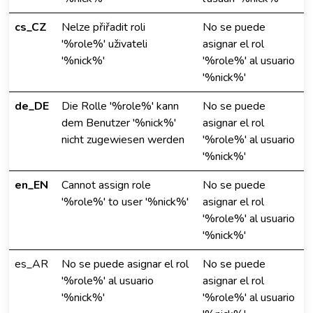
cs_CZ
Nelze přiřadit roli
No se puede
'%role%' uživateli
asignar el rol
'%nick%'
'%role%' al usuario
'%nick%'
de_DE
Die Rolle '%role%' kann
No se puede
dem Benutzer '%nick%'
asignar el rol
nicht zugewiesen werden
'%role%' al usuario
'%nick%'
en_EN
Cannot assign role
No se puede
'%role%' to user '%nick%'
asignar el rol
'%role%' al usuario
'%nick%'
es_AR
No se puede asignar el rol
No se puede
'%role%' al usuario
asignar el rol
'%nick%'
'%role%' al usuario