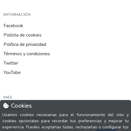
INFORMACIÓN
Facebook
Polícita de cookies
Política de privacidad
Términos y condiciones
Twitter
YouTube
MÁS
Cookies
FactuCon
Usamos cookies necesarias para el funcionamiento del sitio y
Normativa de facturación
cookies opcionales para recordar tus preferencias y mejorar tu
Programa de Partners
experiencia. Puedes aceptarlas todas, rechazarlas o configurar tus