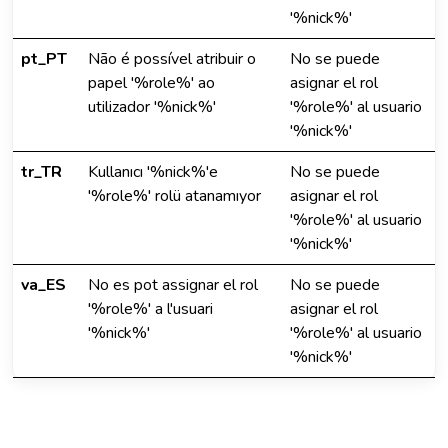
'%nick%'
pt_PT
Não é possível atribuir o
No se puede
papel '%role%' ao
asignar el rol
utilizador '%nick%'
'%role%' al usuario
'%nick%'
tr_TR
Kullanıcı '%nick%'e
No se puede
'%role%' rolü atanamıyor
asignar el rol
'%role%' al usuario
'%nick%'
va_ES
No es pot assignar el rol
No se puede
'%role%' a l'usuari
asignar el rol
'%nick%'
'%role%' al usuario
'%nick%'