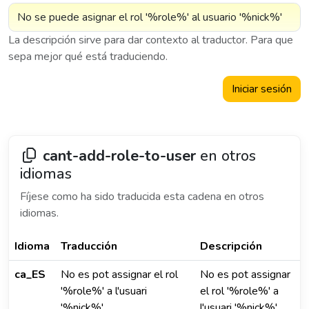
La descripción sirve para dar contexto al traductor. Para que
sepa mejor qué está traduciendo.
Iniciar sesión
cant-add-role-to-user
en otros
idiomas
Fíjese como ha sido traducida esta cadena en otros
idiomas.
Idioma
Traducción
Descripción
ca_ES
No es pot assignar el rol
No es pot assignar
'%role%' a l'usuari
el rol '%role%' a
'%nick%'
l'usuari '%nick%'