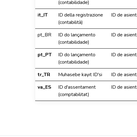
(contabilidade)
it_IT
ID della registrazione
ID de asient
(contabilità)
pt_BR
ID do lançamento
ID de asient
(contabilidade)
pt_PT
ID do lançamento
ID de asient
(contabilidade)
tr_TR
Muhasebe kayıt ID'si
ID de asient
va_ES
ID d'assentament
ID de asient
(comptabilitat)