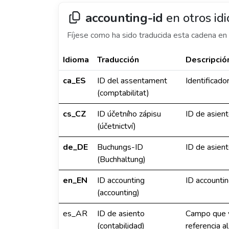
accounting-id
en otros id
Fíjese como ha sido traducida esta cadena en 
Idioma
Traducción
Descripció
ca_ES
ID del assentament
Identificado
(comptabilitat)
cs_CZ
ID účetního zápisu
ID de asient
(účetnictví)
de_DE
Buchungs-ID
ID de asient
(Buchhaltung)
en_EN
ID accounting
ID accountin
(accounting)
es_AR
ID de asiento
Campo que v
(contabilidad)
referencia a