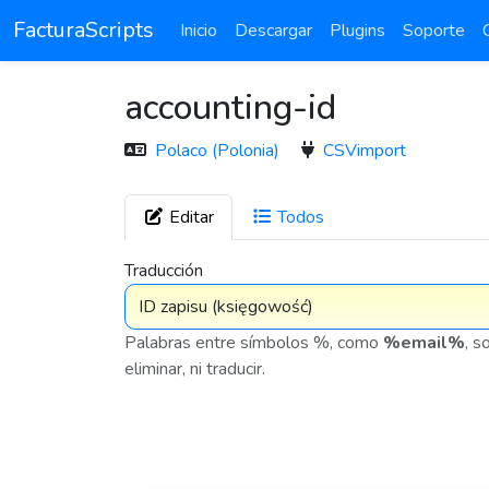
FacturaScripts
Inicio
Descargar
Plugins
Soporte
accounting-id
Polaco (Polonia)
CSVimport
Editar
Todos
7 576
Traducción
Palabras entre símbolos %, como
%email%
, s
eliminar, ni traducir.