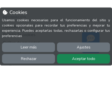
Cookies
INFORMACIÓN
Usamos cookies necesarias para el funcionamiento del sitio y
cookies opcionales para recordar tus preferencias y mejorar tu
Facebook
experiencia. Puedes aceptarlas todas, rechazarlas o configurar tus
Polícita de cookies
preferencias
Política de privacidad
Leer más
Ajustes
Soporte
Términos y condiciones
Twitter
Rechazar
Aceptar todo
YouTube
MÁS
FactuCon
Normativa de facturación